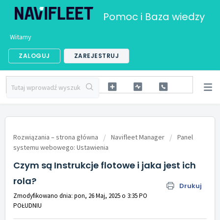
Pomoc i Baza wiedzy
Witamy
ZALOGUJ
ZAREJESTRUJ
Rozwiązania – strona główna
Navifleet Manager
Panel
systemu webowego: Ustawienia
Czym są Instrukcje flotowe i jaka jest ich
rola?
Drukuj
Zmodyfikowano dnia: pon, 26 Maj, 2025 o 3:35 PO
POŁUDNIU