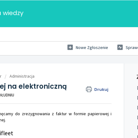
 wiedzy
Nowe Zgłoszenie
Sprawd
r
Administracja
j na elektroniczną
Drukuj
POŁUDNIU
hęcamy do zrezygnowania z faktur w formie papierowej i
nej.
ifleet