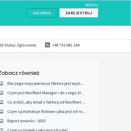
Witamy
ZALOGUJ
ZAREJESTRUJ
ź Status Zgłoszenia
+48 732 081 244
Zobacz również
Dlaczego moja pierwsza faktura jest wyższa?
Czym jest Navifleet Manager i do czego służy?
Co zrobić, aby email z fakturą od Navifleet nie trafiał do SPAMU?
Czym są Instrukcje flotowe i jaka jest ich rola?
Raport nowości - 2025
Czym są Usterki i jaka jest ich rola?