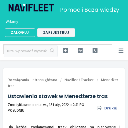
Pomoc i Baza wiedzy
Witamy
ZALOGUJ
ZAREJESTRUJ
Rozwiązania – strona główna
Navifleet Tracker
Menedżer
tras
Ustawienia stawek w Menedżerze tras
Zmodyfikowano dnia: wt, 15 Luty, 2022 o 2:41 PO
Drukuj
POŁUDNIU
Dla każdej zaplanowanej trasy obliczane są planowane i