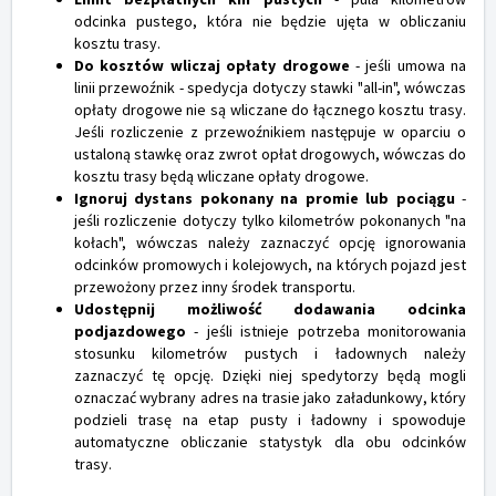
odcinka pustego, która nie będzie ujęta w obliczaniu
kosztu trasy.
Do kosztów wliczaj opłaty drogowe
- jeśli umowa na
linii przewoźnik - spedycja dotyczy stawki "all-in", wówczas
opłaty drogowe nie są wliczane do łącznego kosztu trasy.
Jeśli rozliczenie z przewoźnikiem następuje w oparciu o
ustaloną stawkę oraz zwrot opłat drogowych, wówczas do
kosztu trasy będą wliczane opłaty drogowe.
Ignoruj dystans pokonany na promie lub pociągu
-
jeśli rozliczenie dotyczy tylko kilometrów pokonanych "na
kołach", wówczas należy zaznaczyć opcję ignorowania
odcinków promowych i kolejowych, na których pojazd jest
przewożony przez inny środek transportu.
Udostępnij możliwość dodawania odcinka
podjazdowego
- jeśli istnieje potrzeba monitorowania
stosunku kilometrów pustych i ładownych należy
zaznaczyć tę opcję. Dzięki niej spedytorzy będą mogli
oznaczać wybrany adres na trasie jako załadunkowy, który
podzieli trasę na etap pusty i ładowny i spowoduje
automatyczne obliczanie statystyk dla obu odcinków
trasy.