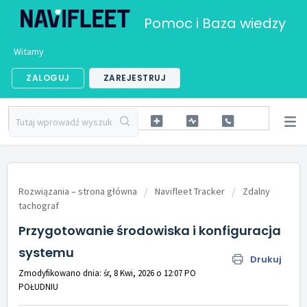
Pomoc i Baza wiedzy
Witamy
ZALOGUJ
ZAREJESTRUJ
Rozwiązania – strona główna
Navifleet Tracker
Zdalny
tachograf
Przygotowanie środowiska i konfiguracja
systemu
Drukuj
Zmodyfikowano dnia: śr, 8 Kwi, 2026 o 12:07 PO
POŁUDNIU